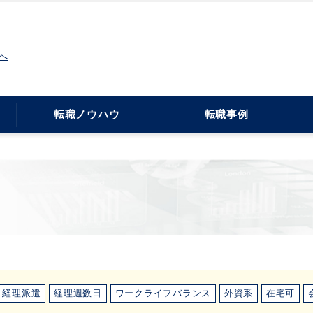
へ
転職ノウハウ
転職事例
経理派遣
経理週数日
ワークライフバランス
外資系
在宅可