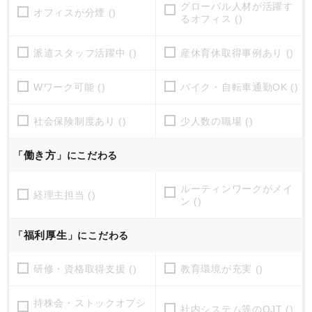
グローバル人材が活躍す
オフィスが分煙 ()
るオフィス ()
派遣スタッフ活躍中 ()
産休育休取得事例あり ()
Wワーク可能 ()
バイク・自転車通勤OK ()
社会保険制度あり ()
少人数の職場 ()
働き方
「
」にこだわる
ルーティンワークがメイ
経理主担当 ()
ン ()
福利厚生
「
」にこだわる
研修・資格取得支援 ()
教育環境が充実 ()
持株会・ストックオプシ
社内システム等のOJT ()