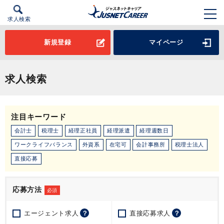
求人検索
新規登録
マイページ
求人検索
注目キーワード
会計士
税理士
経理正社員
経理派遣
経理週数日
ワークライフバランス
外資系
在宅可
会計事務所
税理士法人
直接応募
応募方法
必須
エージェント求人
？
直接応募求人
？