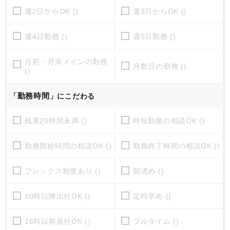
週2日からOK ()
週3日からOK ()
週4日勤務 ()
週5日勤務 ()
月初・月末メインの勤務
月数日の勤務 ()
()
勤務時間
「
」にこだわる
残業20時間未満 ()
時短勤務の相談OK ()
勤務開始時間の相談OK ()
勤務終了時間の相談OK ()
フレックス制度あり ()
朝遅め ()
10時以降出社OK ()
定時早め ()
16時以前退社OK ()
フルタイム ()