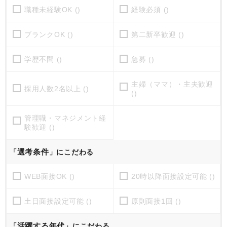
職種未経験OK ()
経験必須 ()
ブランクOK ()
第二新卒歓迎 ()
学歴不問 ()
急募 ()
主婦（ママ）・主夫歓迎
採用人数2名以上 ()
()
管理職・マネジメント経
験歓迎 ()
選考条件
「
」にこだわる
WEB面接OK ()
20時以降面接設定可能 ()
土日面接設定可能 ()
原則面接1回 ()
活躍する年代
「
」にこだわる