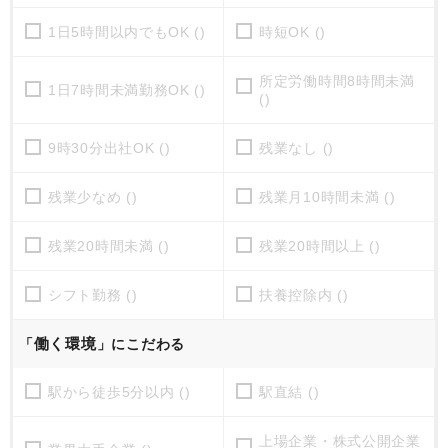
1日5時間以内でもOK ()
時短OK ()
所定労働時間8時間未満
1日7時間未満勤務OK ()
()
9時30分出社OK ()
残業なし ()
残業少なめ ()
残業月10時間未満 ()
残業20時間未満 ()
残業20時間以上 ()
シフト勤務 ()
扶養控除内 ()
働く環境
「
」にこだわる
駅から徒歩5分以内 ()
駅直結 ()
上場企業・株式公開企業