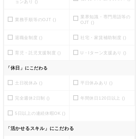
ョンあり ()
業界知識・専門用語等の
業務手順等のOJT ()
OJT ()
退職金制度 ()
社宅・家賃補助制度 ()
育児・託児支援制度 ()
U・Iターン支援あり ()
休日
「
」にこだわる
土日祝休み ()
平日休みあり ()
完全週休2日制 ()
年間休日120日以上 ()
5日以上の連続休暇OK ()
活かせるスキル」にこだわる
「