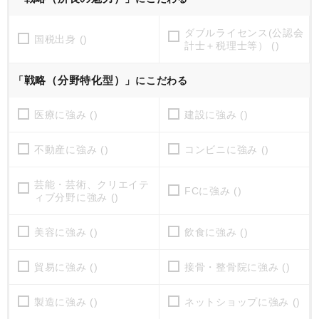
ダブルライセンス(公認会
国税出身 ()
計士＋税理士等） ()
戦略（分野特化型）
「
」にこだわる
医療に強み ()
建設に強み ()
不動産に強み ()
コンビニに強み ()
芸能・芸術、クリエイテ
FCに強み ()
ィブ分野に強み ()
美容に強み ()
飲食に強み ()
貿易に強み ()
接骨・整骨院に強み ()
製造に強み ()
ネットショップに強み ()