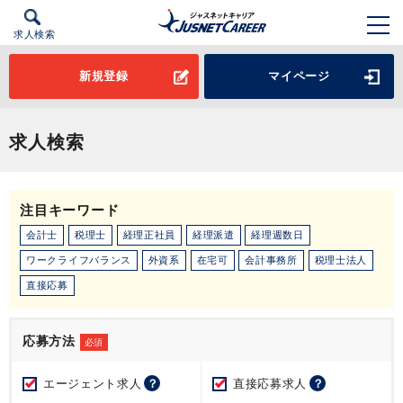
求人検索
新規登録
マイページ
求人検索
注目キーワード
会計士
税理士
経理正社員
経理派遣
経理週数日
ワークライフバランス
外資系
在宅可
会計事務所
税理士法人
直接応募
応募方法
必須
エージェント求人
？
直接応募求人
？