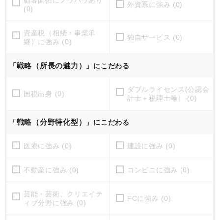
顧客開拓にノウハウあり
外資系に強み (0)
(0)
資産税（相続・事業承
独自サービス (0)
継）に強み (0)
戦略（所長の魅力）
「
」にこだわる
ダブルライセンス(公認会
国税出身 (0)
計士＋税理士等） (0)
戦略（分野特化型）
「
」にこだわる
医療に強み (0)
建設に強み (0)
不動産に強み (0)
コンビニに強み (0)
芸能・芸術、クリエイテ
FCに強み (0)
ィブ分野に強み (0)