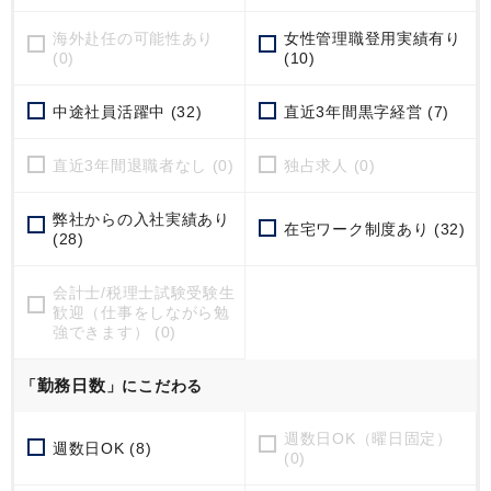
海外赴任の可能性あり
女性管理職登用実績有り
(0)
(10)
中途社員活躍中 (32)
直近3年間黒字経営 (7)
直近3年間退職者なし (0)
独占求人 (0)
弊社からの入社実績あり
在宅ワーク制度あり (32)
(28)
会計士/税理士試験受験生
歓迎（仕事をしながら勉
強できます） (0)
勤務日数
「
」にこだわる
週数日OK（曜日固定）
週数日OK (8)
(0)