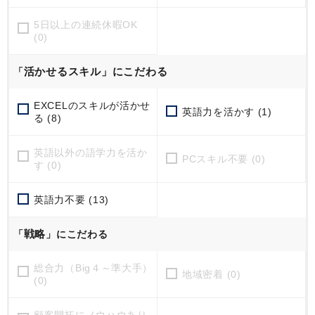
5日以上の連続休暇OK
(0)
活かせるスキル」にこだわる
「
EXCELのスキルが活かせ
英語力を活かす (1)
る (8)
英語以外の語学力を活か
PCスキル不要 (0)
す (0)
英語力不要 (13)
戦略
「
」にこだわる
総合力（Big４～準大手）
地域密着 (0)
(0)