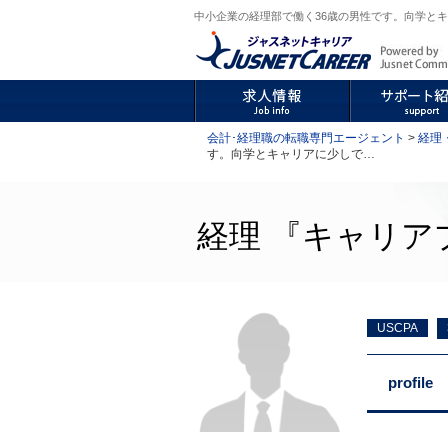
中小企業の経理部で働く36歳の男性です。向学とキャ
会計･経理職の転職専門エージェント
>
経理
す。向学とキャリアに少しで…
経理 『キャリアプ
USCPA
profile