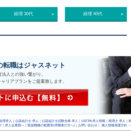
経理 30代
経理 40代
»
»
の転職はジャスネット
監査法人との強い繋がり。
キャリアプランをご提案致します。
 経理求人
｜
公認会計士 求人
｜
公認会計士試験合格 求人
｜
USCPA 求人情報
｜
税理士 求人
｜
ウ
｜
求人企業様へ
｜
取扱職種の範囲等(求職者の方へ)
｜
お問い合わせ
｜
個人情報保護方針・