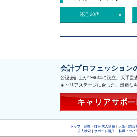
経理 20代
»
会計プロフェッション
公認会計士が1996年に設立。大手
キャリアステージに合った、最適な
トップ
｜
経理・財務 求人情報
｜
大阪・関西
求人検索
｜
サポート紹介
｜
転職ノウハ