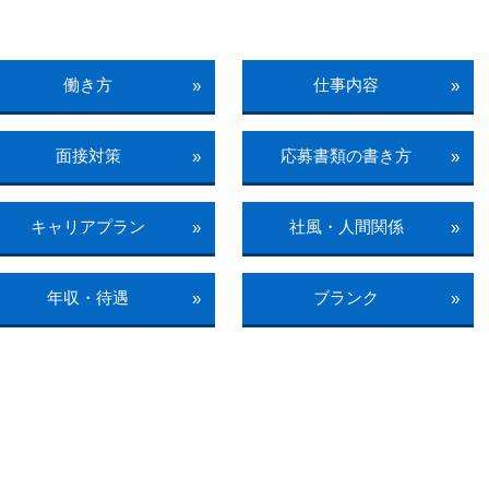
働き方
仕事内容
»
»
面接対策
応募書類の書き方
»
»
キャリアプラン
社風・人間関係
»
»
年収・待遇
ブランク
»
»