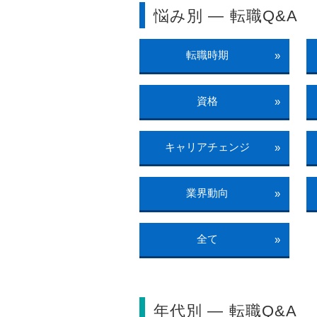
悩み別 ― 転職Q&A
転職時期
»
資格
»
キャリアチェンジ
»
業界動向
»
全て
»
年代別 ― 転職Q&A