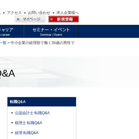
先
アクセス
お問い合わせ
求人企業様へ
 一覧
> 中小企業の経理部で働く36歳の男性で
&A
転職Q&A
公認会計士 転職Q&A
税理士 転職Q&A
経理 転職Q&A