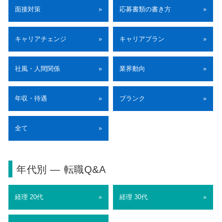
面接対策
応募書類の書き方
»
»
キャリアチェンジ
キャリアプラン
»
»
社風・人間関係
業界動向
»
»
年収・待遇
ブランク
»
»
全て
»
年代別 ― 転職Q&A
経理 20代
経理 30代
»
»