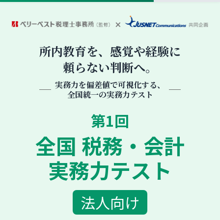
サービス概要
ASIとは
所内教育を、感覚や経験に
頼らない判断へ。
3つの特長
実務力を偏差値で可視化する、
全国統一の実務力テスト
申込フロー
第1回
全国 税務・会計
実務力テスト
法人向け