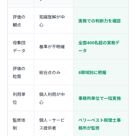
評価の
知識理解が中
実務での判断力を確認
観点
心
母集団
全国400名超の実務デ
基準が不明確
データ
ータ
評価の
総合点のみ
6領域別に把握
粒度
利用単
個人利用が中
事務所単位で一括実施
位
心
監修体
個人・サービ
ベリーベスト税理士事
制
ス提供者
務所が監修